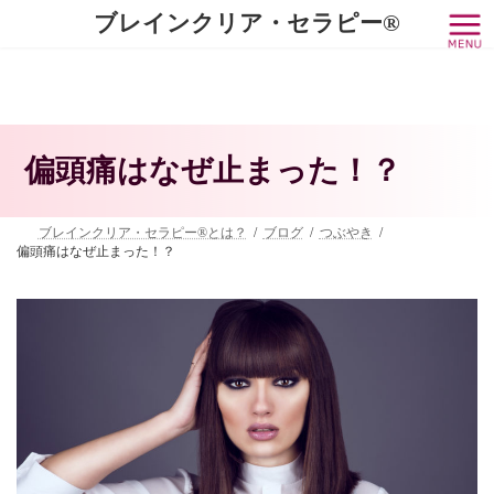
コ
ナ
ブレインクリア・セラピー®
ン
ビ
テ
ゲ
ン
ー
ツ
シ
へ
ョ
ス
ン
キ
に
偏頭痛はなぜ止まった！？
ッ
移
プ
動
ブレインクリア・セラピー®とは？
ブログ
つぶやき
偏頭痛はなぜ止まった！？