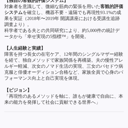
【独自の客観的評価システム】
対象者を意識して、微細な筋肉の緊張を用いた
客観的評価
システム
を確立し、機器不要・遠隔でも再現性93.1%の成
果を実証（2018年〜2019年 開講講座における受講生追跡
調査より）。
科学者である夫との共同研究により、約5,000件の統計デ
ータから「幸せ実現の5指標™」を開発。
【人生経験と実績】
障害を持つ長女の在宅ケア、12年間のシングルマザー経験
を経て、独自メソッドで家族関係を再構築。夫の慢性アレ
ルギー軽減、次女のノマド生活の実現、三女のバセドウ病
克服と俳優オーディション合格など、家族全員で心身のパ
フォーマンス向上と自己実現を体現。
【ビジョン】
「再現性のあるメソッドを軸に、誰もが健康で自由に、本
来の能力を発揮して社会に貢献できる世界へ」