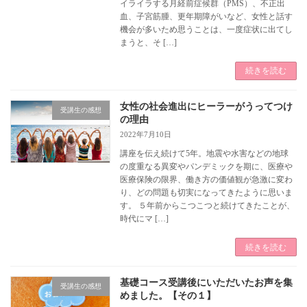
イライラする月経前症候群（PMS）、不正出
血、子宮筋腫、更年期障がいなど、女性と話す
機会が多いため思うことは、一度症状に出てし
まうと、そ […]
続きを読む
女性の社会進出にヒーラーがうってつけ
受講生の感想
の理由
2022年7月10日
講座を伝え続けて5年。地震や水害などの地球
の度重なる異変やパンデミックを期に、医療や
医療保険の限界、働き方の価値観が急激に変わ
り、どの問題も切実になってきたように思いま
す。 ５年前からこつこつと続けてきたことが、
時代にマ […]
続きを読む
基礎コース受講後にいただいたお声を集
受講生の感想
めました。【その１】