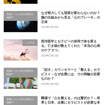
なぜ努力しても現実が変わらないのか？
意識レベルと幸せ実現の5
脳の仕組みから見る「心のブレーキ」の
指標™
正体
2026年5月24日
西洋医学とセラピーの併用で体を変え
つぶやき
る。亡き娘が教えてくれた「本当の心身
のケア３つ」
2026年5月21日
「話す」カウンセラーと「整える」セラ
意識レベルと幸せ実現の5
ピスト－なぜ企業には、その両輪が必要
指標™
なのか？
2026年5月10日
職場で「心を整える」のは贅沢か？—世
意識レベルと幸せ実現の5
界と日本、企業にセラピストが必要な本
指標™