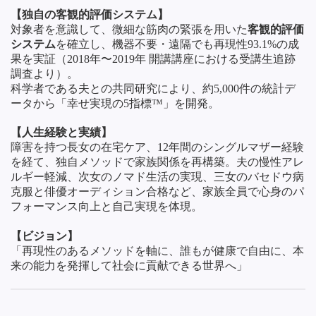
【独自の客観的評価システム】
対象者を意識して、微細な筋肉の緊張を用いた
客観的評価
システム
を確立し、機器不要・遠隔でも再現性93.1%の成
果を実証（2018年〜2019年 開講講座における受講生追跡
調査より）。
科学者である夫との共同研究により、約5,000件の統計デ
ータから「幸せ実現の5指標™」を開発。
【人生経験と実績】
障害を持つ長女の在宅ケア、12年間のシングルマザー経験
を経て、独自メソッドで家族関係を再構築。夫の慢性アレ
ルギー軽減、次女のノマド生活の実現、三女のバセドウ病
克服と俳優オーディション合格など、家族全員で心身のパ
フォーマンス向上と自己実現を体現。
【ビジョン】
「再現性のあるメソッドを軸に、誰もが健康で自由に、本
来の能力を発揮して社会に貢献できる世界へ」