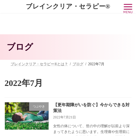
コ
ナ
ブレインクリア・セラピー®
ン
ビ
テ
ゲ
ン
ー
ツ
シ
へ
ョ
ス
ン
キ
に
ブログ
ッ
移
プ
動
ブレインクリア・セラピー®とは？
ブログ
2022年7月
2022年7月
【更年期障がいを防ぐ】今からできる対
つぶやき
策法
2022年7月21日
女性の体について、世の中の理解が以前より深
まってきたように思います。生理痛や生理前に