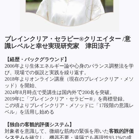
ブレインクリア・セラピー®クリエイター /意
識レベルと幸せ実現研究家 津田涼子
【経歴・バックグラウンド】
2006年より生体エネルギー論や心身のバランス調整法を学
び、現場での仮説と実践を繰り返す。
2018年よりオンライン講座（現在のブレインクリア・メソ
ッド）を開始、
で
2024年8月時点で受講生は
国内外
200名を突破。
2019年に「ブレインクリア・セラピー®」を商標登録。
この頃よりブレインクリア・メソッドに「17段階の意識レ
ベル」を活用し始める
【独自の客観的評価システム】
対象者を意識して、微細な筋肉の緊張を用いた
客観的評価
システム
を確立し、機器不要・遠隔でも再現性93.1%の成