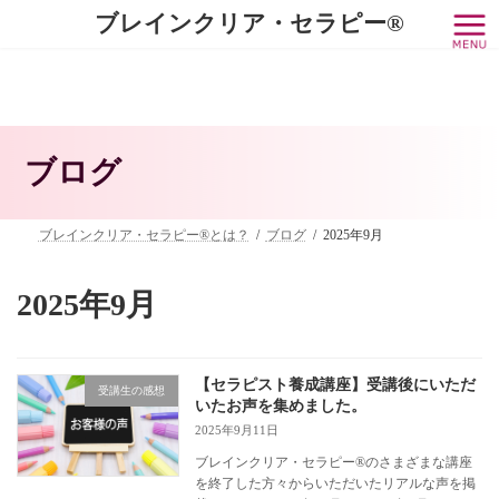
コ
ナ
ブレインクリア・セラピー®
ン
ビ
テ
ゲ
ン
ー
ツ
シ
へ
ョ
ス
ン
キ
に
ブログ
ッ
移
プ
動
ブレインクリア・セラピー®とは？
ブログ
2025年9月
2025年9月
【セラピスト養成講座】受講後にいただ
受講生の感想
いたお声を集めました。
2025年9月11日
ブレインクリア・セラピー®のさまざまな講座
を終了した方々からいただいたリアルな声を掲