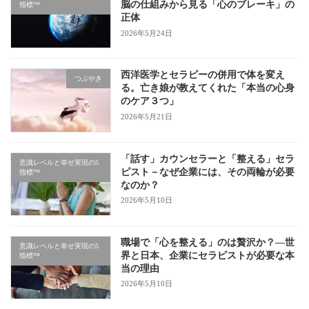
脳の仕組みから見る「心のブレーキ」の
指標™
正体
2026年5月24日
西洋医学とセラピーの併用で体を変え
つぶやき
る。亡き娘が教えてくれた「本当の心身
のケア３つ」
2026年5月21日
「話す」カウンセラーと「整える」セラ
意識レベルと幸せ実現の5
ピスト－なぜ企業には、その両輪が必要
指標™
なのか？
2026年5月10日
職場で「心を整える」のは贅沢か？—世
意識レベルと幸せ実現の5
界と日本、企業にセラピストが必要な本
指標™
当の理由
2026年5月10日