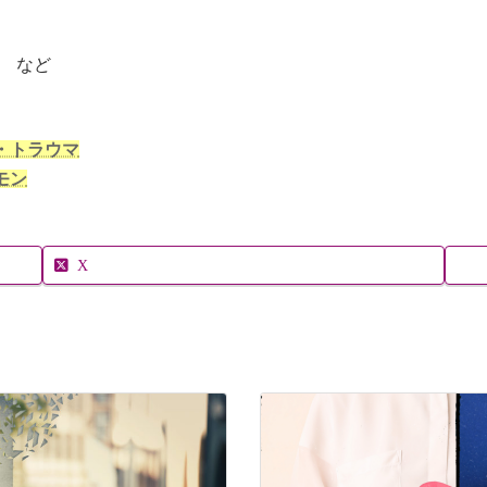
 など
・トラウマ
モン
X