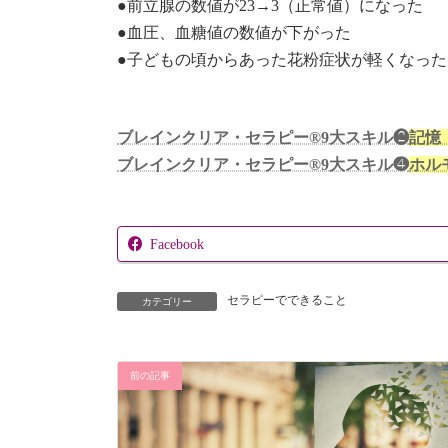
●前立腺の数値が23→3（正常値）になった
●血圧、血糖値の数値が下がった
●子どもの頃からあった花粉症状が軽くなった
ブレインクリア・セラピー®9大スキル❷
記憶
ブレインクリア・セラピー®9大スキル❹
ホル
Facebook
セラピーでできること
カテゴリー
前の記事