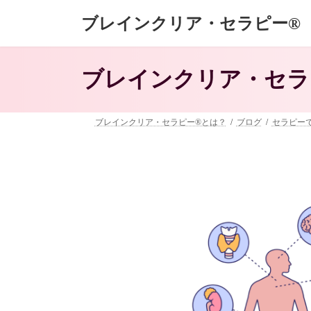
コ
ナ
ブレインクリア・セラピー®
ン
ビ
テ
ゲ
ン
ー
ツ
シ
ブレインクリア・セラ
へ
ョ
ス
ン
キ
に
ッ
移
ブレインクリア・セラピー®とは？
ブログ
セラピー
プ
動