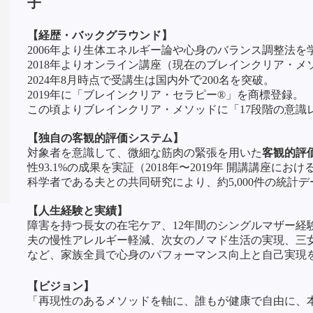
子
【経歴・バックグラウンド】
2006年より生体エネルギー論や心身のバランス調整法
2018年よりオンライン講座（現在のブレインクリア・メ
で
2024年8月時点で受講生は
国内外
200名を突破。
2019年に「ブレインクリア・セラピー®」を商標登録。
この頃よりブレインクリア・メソッドに「17段階の意識
【独自の客観的評価システム】
対象者を意識して、微細な筋肉の緊張を用いた
客観的評
性93.1%の成果を実証（2018年〜2019年 開講講座に
科学者である夫との共同研究により、約5,000件の統計
【人生経験と実績】
障害を持つ長女の在宅ケア、12年間のシングルマザー経
夫の慢性アレルギー軽減、次女のノマド生活の実現、三
など、家族全員で心身のパフォーマンス向上と自己実現
【ビジョン】
「再現性のあるメソッドを軸に、誰もが健康で自由に、