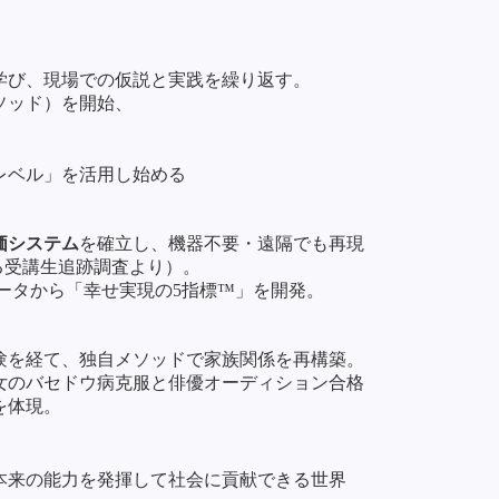
を学び、現場での仮説と実践を繰り返す。
ソッド）を開始、
レベル」を活用し始める
価システム
を確立し、機器不要・遠隔でも再現
おける受講生追跡調査より）。
データから「幸せ実現の5指標™」を開発。
験を経て、独自メソッドで家族関係を再構築。
女のバセドウ病克服と俳優オーディション合格
を体現。
本来の能力を発揮して社会に貢献できる世界