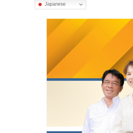
の
Japanese
ペ
ー
ジ
送
り