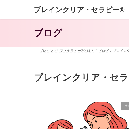
コ
ナ
ブレインクリア・セラピー®
ン
ビ
テ
ゲ
ン
ー
ツ
シ
ブログ
へ
ョ
ス
ン
キ
に
ッ
移
ブレインクリア・セラピー®とは？
ブログ
ブレイン
プ
動
ブレインクリア・セラ
受