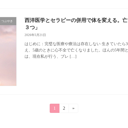
西洋医学とセラピーの併用で体を変える。亡
つぶやき
３つ」
2026年5月21日
はじめに：完璧な医療や療法は存在しない 生きていたら
え、5歳のときに心不全で亡くなりました。ほんの5年間
は、現在私が行う、ブレ […]
固
1
固
2
»
定
定
ペ
ペ
ー
ー