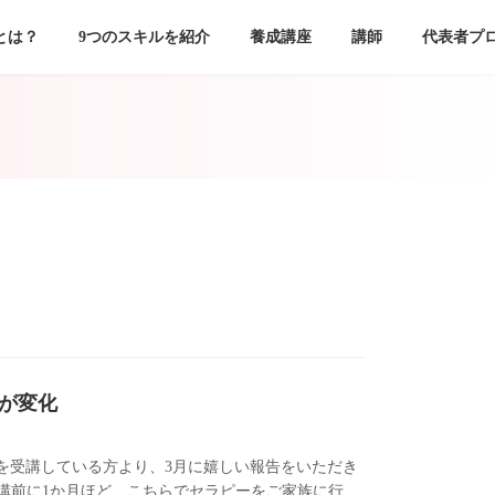
とは？
9つのスキルを紹介
養成講座
講師
代表者プ
が変化
スを受講している方より、3月に嬉しい報告をいただき
受講前に1か月ほど、こちらでセラピーをご家族に行