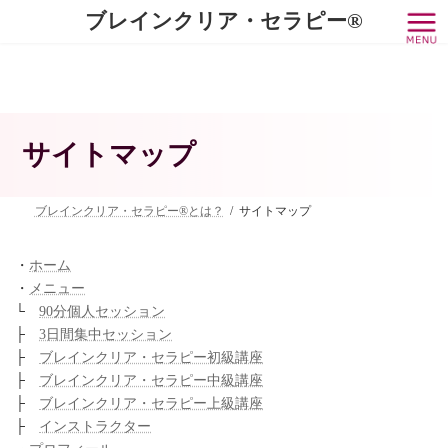
コ
ナ
ブレインクリア・セラピー®
ン
ビ
テ
ゲ
ン
ー
ツ
シ
へ
ョ
ス
ン
キ
に
サイトマップ
ッ
移
プ
動
ブレインクリア・セラピー®とは？
サイトマップ
・
ホーム
・
メニュー
└
90分個人セッション
├
3日間集中セッション
├
ブレインクリア・セラピー初級講座
├
ブレインクリア・セラピー中級講座
├
ブレインクリア・セラピー上級講座
├
インストラクター