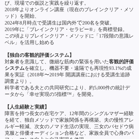
び、現場での仮説と実践を繰り返す。
2018年よりオンライン講座（現在のブレインクリア・メソ
ッド）を開始、
で
2024年8月時点で受講生は
国内外
200名を突破。
2019年に「ブレインクリア・セラピー®」を商標登録。
この頃よりブレインクリア・メソッドに「17段階の意識レ
ベル」を活用し始める
【独自の客観的評価システム】
対象者を意識して、微細な筋肉の緊張を用いた
客観的評価
システム
を確立し、機器不要・遠隔でも再現性93.1%の成
果を実証（2018年〜2019年 開講講座における受講生追跡
調査より）。
科学者である夫との共同研究により、約5,000件の統計デ
ータから「幸せ実現の5指標™」を開発。
【人生経験と実績】
障害を持つ長女の在宅ケア、12年間のシングルマザー経験
を経て、独自メソッドで家族関係を再構築。夫の慢性アレ
ルギー軽減、次女のノマド生活の実現、三女のバセドウ病
克服と俳優オーディション合格など、家族全員で心身のパ