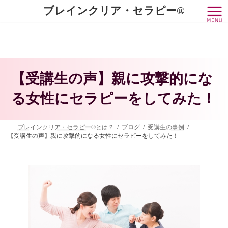
コ
ナ
ブレインクリア・セラピー®
ン
ビ
テ
ゲ
ン
ー
ツ
シ
へ
ョ
ス
ン
キ
に
【受講生の声】親に攻撃的にな
ッ
移
プ
動
る女性にセラピーをしてみた！
ブレインクリア・セラピー®とは？
ブログ
受講生の事例
【受講生の声】親に攻撃的になる女性にセラピーをしてみた！