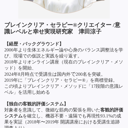
ブレインクリア・セラピー®クリエイター /意
識レベルと幸せ実現研究家 津田涼子
【経歴・バックグラウンド】
2006年より生体エネルギー論や心身のバランス調整法を学
び、現場での仮説と実践を繰り返す。
2018年よりオンライン講座（現在のブレインクリア・メソ
ッド）を開始、
で
2024年8月時点で受講生は
国内外
200名を突破。
2019年に「ブレインクリア・セラピー®」を商標登録。
この頃よりブレインクリア・メソッドに「17段階の意識レ
ベル」を活用し始める
【独自の客観的評価システム】
対象者を意識して、微細な筋肉の緊張を用いた
客観的評価
システム
を確立し、機器不要・遠隔でも再現性93.1%の成
果を実証（2018年〜2019年 開講講座における受講生追跡
調査より）。