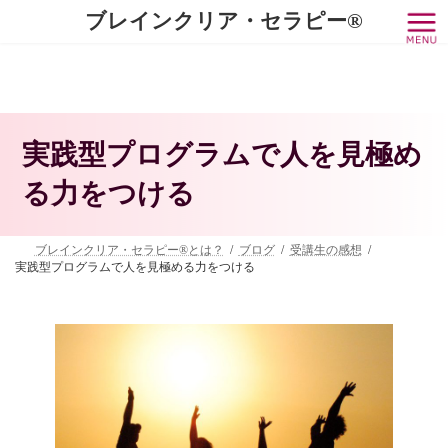
コ
ナ
ブレインクリア・セラピー®
ン
ビ
テ
ゲ
ン
ー
ツ
シ
へ
ョ
ス
ン
キ
に
実践型プログラムで人を見極め
ッ
移
プ
動
る力をつける
ブレインクリア・セラピー®とは？
ブログ
受講生の感想
実践型プログラムで人を見極める力をつける