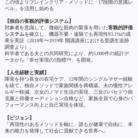
この頃よりブレインクリア・メソッドに「17段階の意識レ
ベル」を活用し始める
【独自の客観的評価システム】
対象者を意識して、微細な筋肉の緊張を用いた
客観的評価
システム
を確立し、機器不要・遠隔でも再現性93.1%の成
果を実証（2018年〜2019年 開講講座における受講生追跡
調査より）。
科学者である夫との共同研究により、約5,000件の統計デ
ータから「幸せ実現の5指標™」を開発。
【人生経験と実績】
障害を持つ長女の在宅ケア、12年間のシングルマザー経験
を経て、独自メソッドで家族関係を再構築。夫の慢性アレ
ルギー軽減、次女のノマド生活の実現、三女のバセドウ病
克服と俳優オーディション合格など、家族全員で心身のパ
フォーマンス向上と自己実現を体現。
【ビジョン】
「再現性のあるメソッドを軸に、誰もが健康で自由に、本
来の能力を発揮して社会に貢献できる世界へ」